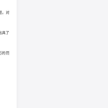
题，对
出具了
万的罚