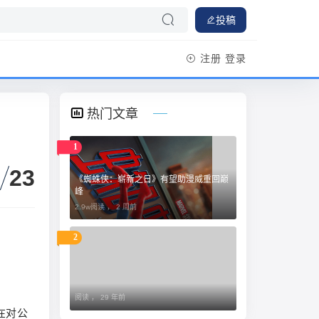
投稿
注册
登录
热门文章
1
23
《蜘蛛侠：崭新之日》有望助漫威重回巅
峰
2.9w阅读 ，
2 周前
2
阅读 ，
29 年前
在对公