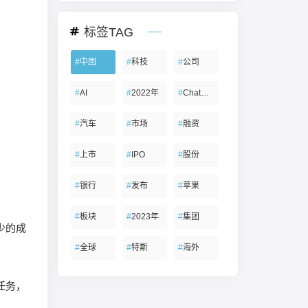
标签TAG
#
中国
#
科技
#
公司
#
AI
#
2022年
#
ChatGPT
#
汽车
#
市场
#
融资
#
上市
#
IPO
#
股份
#
银行
#
发布
#
苹果
#
板块
#
2023年
#
集团
少的成
#
全球
#
特斯
#
海外
任务，