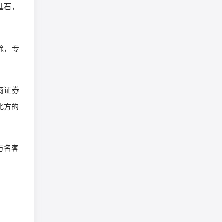
基石，
除，专
商证券
北方的
万名客