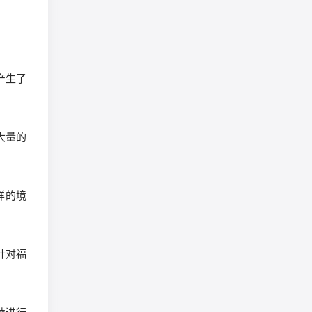
产生了
大量的
样的境
针对福