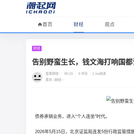
首页
财经
观点
财经
告别野蛮生长，钱文海打响国都
韭菜财经
/
05-23
/
0 评论
/
2.1w阅读
首页
>
财经
›
债券承销业务，进入“个人连坐”时代。
2026年5月15日，北京证监局连发5份行政监