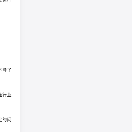
续进行
下降了
全行业
定的问