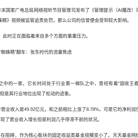
年末国家广电总局网络视听节目管理司发布了《管理提示（AI魔改）
《蜘蛛精》视频被监管追责处罚，那么公司的信誉便会受到较大影响。
金。此时正在面临着来自多个方面的重重压力。
司之中的一家，它长时间处于行业第一梯队之中，曾经有着“固收王者
但是其行业地位出现了松动的迹象。
营业收入是49.92亿元，和之前相比上涨了8.78%，可是它的净利润
%，出现了营业收入增长但是利润几乎停滞不前的状况。
存在阻碍，作为核心板块的固定收益类基金规模变小了。天天基金网