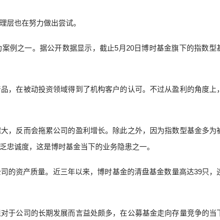
理层也在努力做出尝试。
案例之一。据公开数据显示，截止5月20日博时基金旗下的指数型
产品，在被动投资领域得到了机构客户的认可。不过从盈利的角度上
越大，反而会拖累公司的盈利增长。除此之外，因为指数型基金多为
乏忠诚度，这是博时基金当下的业务隐患之一。
司的资产质量。近三年以来，博时基金的清盘基金数量高达39只，
但对于公司的长期发展而言益处颇多，在公募基金走向存量竞争的当