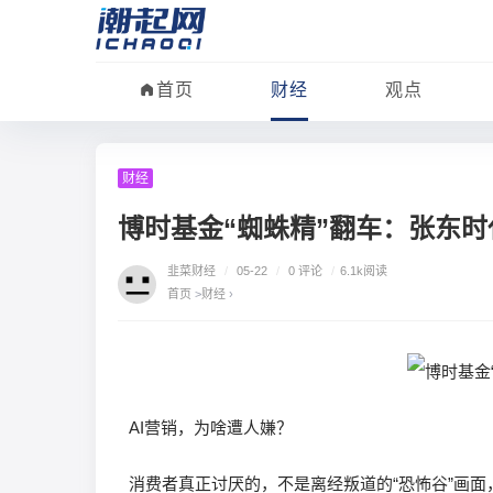
首页
财经
观点
财经
博时基金“蜘蛛精”翻车：张东
韭菜财经
/
05-22
/
0 评论
/
6.1k阅读
首页
>
财经
›
AI营销，为啥遭人嫌？
消费者真正讨厌的，不是离经叛道的“恐怖谷”画面