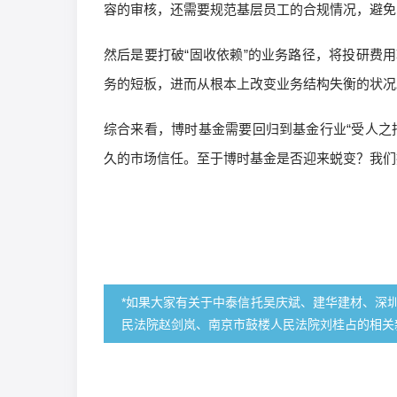
容的审核，还需要规范基层员工的合规情况，避免
然后是要打破“固收依赖”的业务路径，将投研费
务的短板，进而从根本上改变业务结构失衡的状况
综合来看，博时基金需要回归到基金行业“受人之
久的市场信任。至于博时基金是否迎来蜕变？我们
*如果大家有关于中泰信托吴庆斌、建华建材、深
民法院赵剑岚、南京市鼓楼人民法院刘桂占的相关