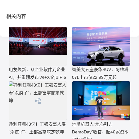
相关内容
用友焕新，从企业软件到企业
智美大五座豪华SUV，阿维塔
AI，并重磅发布"AI+X"的BIP 6
07L上市仅22.99万元起
净利狂飙43亿！工银安盛人寿
地瓜机器人“地心引力
“杀疯了”，王都富掌舵定乾坤
DemoDay”收官，超40家资本