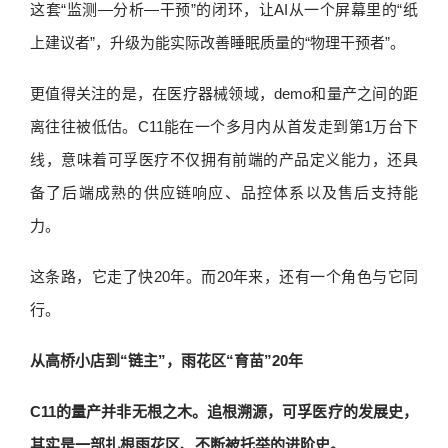
这套“监测—分析—干预”的闭环，让AI从一个屏幕里的“纸
上建议者”，升级为能实际改善睡眠质量的“物理干预者”。
更值得关注的是，在医疗器械领域，demo和量产之间的距
离往往被低估。C11能在一个多月内从首发走到第1万台下
线，意味着可孚医疗不仅拥有前端的产品定义能力，还具
备了后端成熟的供应链响应、品控体系以及售后支持能
力。
这条路，它走了快20年。而20年来，还有一个角色与它同
行。
从高桥小店到“链主”，雨花区“育苗”20年
C11的量产并非无根之木。追根溯源，可孚医疗的发展史，
其实是一部扎根雨花区、不断被托举的进阶史。