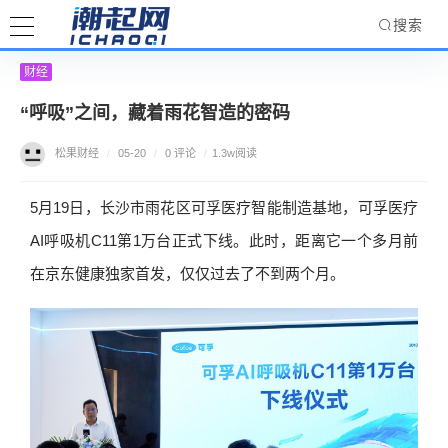
搜索
财经
“呼吸”之间，藏着雨花智造的密码
松果财经
/
05-20
/
0 评论
/
1.3w阅读
5月19日，长沙市雨花区可孚医疗智能制造基地，可孚医疗
AI呼吸机C11第1万台正式下线。此时，距离它一个多月前
在京东健康独家首发，仅仅过去了不到两个月。