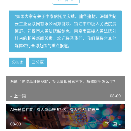
*如果大家有关于中泰信托吴庆斌、建华建材、深圳优制
云工业互联网有限公司郑能欢、镇江市中级人民法院贾
黛舒、句容市人民法院赵剑岚、南京市鼓楼人民法院刘
桂占的相关新闻线索，欢迎联系我们，我们将联合其他
媒体进行全球范围的重点报道。
分享
阅读
石斛兰护肤品狂揽58亿，投诉量却居高不下：植物医生怎么了？
« 上一篇
08-09
AI光通信狂欢：有人单季赚 57 亿，有人亏 62 亿破产
08-09
下一篇 »