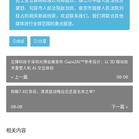
云工业互联网有限公司郑能欢、镇江市中级人民法院贾
黛舒、句容市人民法院赵剑岚、南京市鼓楼人民法院刘
桂占的相关新闻线索，欢迎联系我们，我们将联合其他
媒体进行全球范围的重点报道。
分享
阅读
见臻科技于深圳光博会展发布 Gaze2AI™参考设计：以 3D 眼动技
术重塑人机 AI 交互体验
« 上一篇
08-08
和解7.4亿背后，滴滴是战略远见还是无奈之举？
08-08
下一篇 »
相关内容