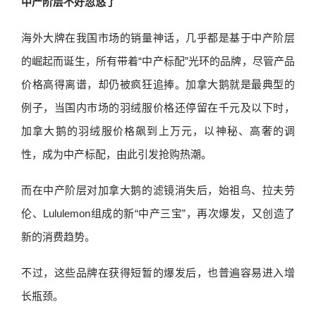
中产阶层不好忽悠了
海外大牌在我国市场的销量神话，几乎都是基于中产阶层
的崛起而诞生，所有带着“中产标配”光环的品牌，尽管产品
价格高得离谱，却仍被疯狂追捧。加拿大鹅就是最典型的
例子，当国内市场的羽绒服价格还停留在千元及以下时，
加拿大鹅的羽绒服价格飙到上万元，以神秘、高奢的调
性，成为中产标配，由此引发抢购热潮。
而在中产阶层对加拿大鹅的滤镜消失后，始祖鸟、拉夫劳
伦、Lululemon组成的新“中产三宝”，再次爆发，又创造了
新的消费趋势。
不过，这些品牌在获得短暂的爆发后，也普遍容易进入增
长瓶颈。