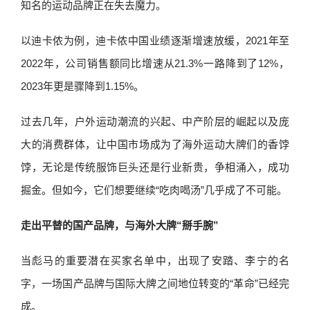
知名的运动品牌正在失去魔力。
以迪卡侬为例，迪卡侬中国业绩逐渐增速放缓，2021年至
2022年，公司销售额同比增速从21.3%一路降到了12%，
2023年更是骤降到1.15%。
过去几年，户外运动潮流的兴起、中产阶层的崛起以及庞
大的消费群体，让中国市场成为了海外运动大牌们的香饽
饽，无论是传统服饰巨头还是行业新贵，争相涌入，成功
掘金。但如今，它们想要继续“吃肉喝汤”几乎成了不可能。
走出平替的国产品牌，与海外大牌“掰手腕”
当彪马的重要潜在买家名单中，出现了安踏、李宁的名
字，一场国产品牌与国际大牌之间地位转变的“革命”已经完
成。