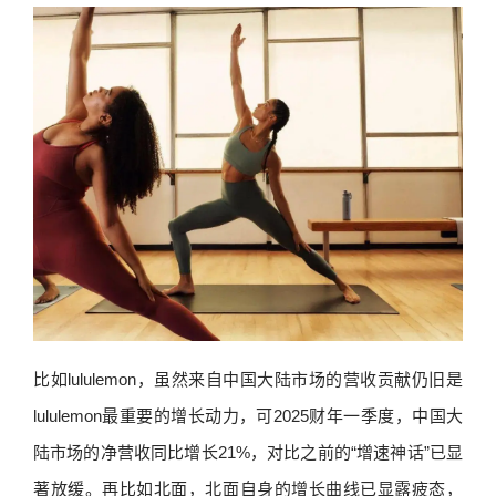
比如lululemon，虽然来自中国大陆市场的营收贡献仍旧是
lululemon最重要的增长动力，可2025财年一季度，中国大
陆市场的净营收同比增长21%，对比之前的“增速神话”已显
著放缓。再比如北面，北面自身的增长曲线已显露疲态，