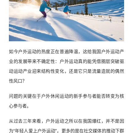
如今户外运动的热度正在普遍降温，这给我国户外运动产
业的发展带来不确定性：户外运动真的能凭借圈层突破驱
动运动产业迎来结构性变化，还是它只是流量造就的偶然
性风口？
问题的关键在于户外休闲运动的新手参与者能否转变为核
心参与者。
从过去三年来看，户外运动之所以在我国爆红，并不是因
为“年轻人爱上户外运动”，更多的是在社交媒体的推动下群