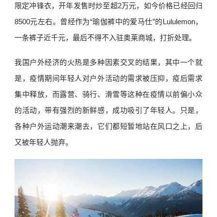
限定冲锋衣，开年发售时炒至超2万元，如今价格已经回归
8500元左右。曾经作为“瑜伽裤中的爱马仕”的Lululemon，
一条裤子近千元，最后不得不入驻奥莱商城，打折处理。
我国户外经济的火热是多种因素交叉的结果，其中一个就
是，疫情期间年轻人对户外活动的需求被压抑，疫后需求
集中释放，而露营、骑行、滑雪等这种在疫情以前偏小众
的活动，带有强烈的新鲜感，成功吸引了年轻人。只是，
各种户外运动潮来潮去，它们都短暂地站在风口之上，后
又被年轻人抛弃。