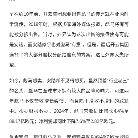
早在约10年前，开云集团想要出售彪马的传言就在业内时
常流传，2018年时，根据多家海外媒体报道，彪马将有可
能被分拆出售。当时，外界认为这次出售的接盘侠有可能
是安踏，而安踏似乎也对彪马“有意”，但是，最后开云集团
选择了将大部分股权分配给股东的方案，这让外界大失所
望。
如今，彪马想卖，安踏却不见得想买。虽然顶着“行业老三”
的名头，彪马在全球市场拥有较大的品牌影响力，可这两
年彪马不仅营收增长缓慢，而且陷于增收不增利的尴尬
中。根据财报数据，2024年，彪马营收同比增长4.4%至
88.17亿欧元；净利润却同比下降7.6%至2.82亿欧元。
反观安踏，错过彪马之后，安踏转身就以约46亿欧元收购