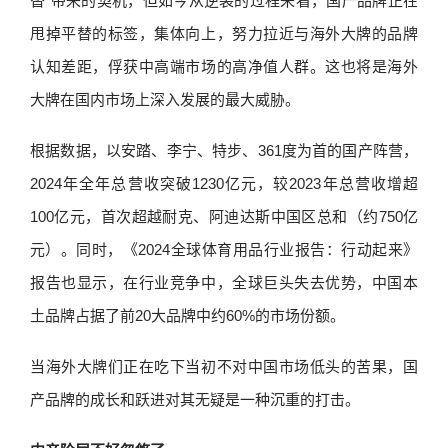
替”带来的契机，但如今从逆袭的过程来看，国产品牌正在
甩掉平替的标签，集体向上，努力拉近与海外大牌的品牌
认知差距，俘获中高端市场的高净值人群。这也将是海外
大牌在国内市场上深入发展的最大威胁。
根据数据，以安踏、李宁、特步、361度为首的国产阵营，
2024年全年总营收突破1230亿元，较2023年总营收增超
100亿元，首次超越耐克、阿迪达斯中国区总和（约750亿
元）。同时，《2024全球体育用品行业报告：行动起来》
报告也显示，在行业竞争中，全球巨头失去优势，中国本
土品牌占据了前20大品牌中约60%的市场份额。
当海外大牌们正在吃下当初不对中国市场低头的苦果，国
产品牌的成长和跃进对其无疑是一种沉重的打击。