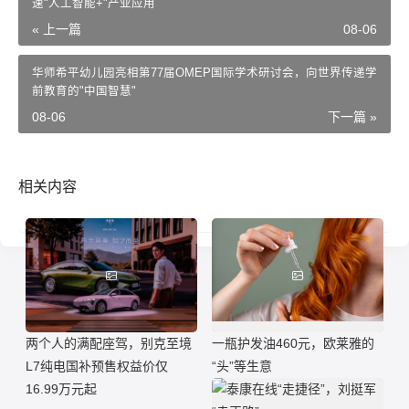
速"人工智能+"产业应用
« 上一篇
08-06
华师希平幼儿园亮相第77届OMEP国际学术研讨会，向世界传递学
前教育的"中国智慧"
08-06
下一篇 »
相关内容
两个人的满配座驾，别克至境
一瓶护发油460元，欧莱雅的
L7纯电国补预售权益价仅
“头”等生意
16.99万元起