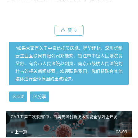
赞
0
*如果大家有关于中泰信托吴庆斌、建华建材、深圳优制
云工业互联网有限公司郑能欢、镇江市中级人民法院贾
黛舒、句容市人民法院赵剑岚、南京市鼓楼人民法院刘
桂占的相关新闻线索，欢迎联系我们，我们将联合其他
媒体进行全球范围的重点报道。
分享
阅读
CAR-T“第三次浪潮”中，百奥赛图创新技术赋能全球药企开发
« 上一篇
08-09