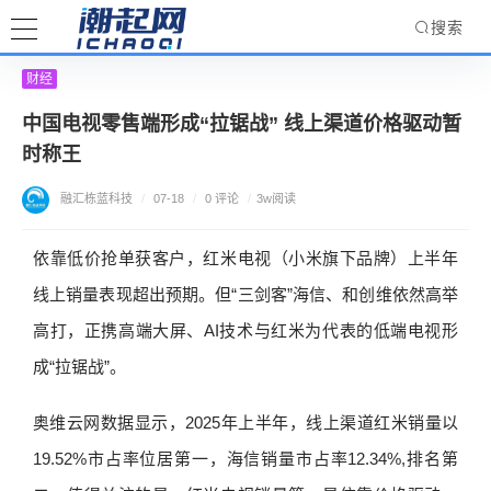
搜索
财经
中国电视零售端形成“拉锯战” 线上渠道价格驱动暂
时称王
融汇栋蓝科技
/
07-18
/
0 评论
/
3w阅读
依靠低价抢单获客户，红米电视（小米旗下品牌）上半年
线上销量表现超出预期。但“三剑客”海信、和创维依然高举
高打，正携高端大屏、AI技术与红米为代表的低端电视形
成“拉锯战”。
奥维云网数据显示，2025年上半年，线上渠道红米销量以
19.52%市占率位居第一，海信销量市占率12.34%,排名第