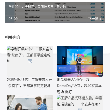
华住20年，全球酒店集团排名再上新台阶
08-09
下一篇 »
相关内容
净利狂飙43亿！工银安盛人寿
地瓜机器人“地心引力
“杀疯了”，王都富掌舵定乾坤
DemoDay”收官，超40家资本
现场“爆灯”