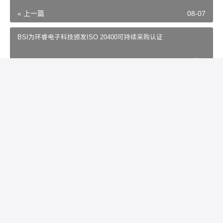
« 上一篇
08-07
BSI为环睿电子科技颁发ISO 20400可持续采购认证
08-07
下一篇 »
相关内容
平安人寿“破局”，史伟玉的这
徐少春的金蝶：破茧还是作
盘大棋，藏着什么底牌？
茧？