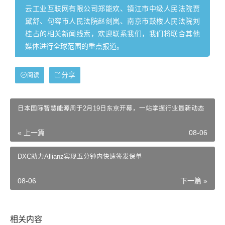
云工业互联网有限公司郑能欢、镇江市中级人民法院贾
黛舒、句容市人民法院赵剑岚、南京市鼓楼人民法院刘
桂占的相关新闻线索，欢迎联系我们，我们将联合其他
媒体进行全球范围的重点报道。
分享
阅读
日本国际智慧能源周于2月19日东京开幕，一站掌握行业最新动态
« 上一篇
08-06
DXC助力Allianz实现五分钟内快速签发保单
08-06
下一篇 »
相关内容