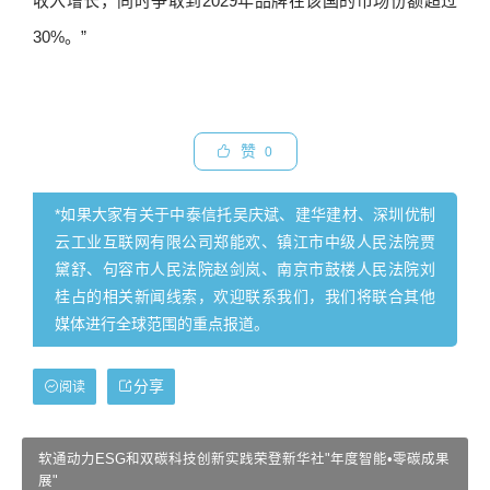
收入增长，同时争取到2029年品牌在该国的市场份额超过
30%。”
赞
0
*如果大家有关于中泰信托吴庆斌、建华建材、深圳优制
云工业互联网有限公司郑能欢、镇江市中级人民法院贾
黛舒、句容市人民法院赵剑岚、南京市鼓楼人民法院刘
桂占的相关新闻线索，欢迎联系我们，我们将联合其他
媒体进行全球范围的重点报道。
分享
阅读
软通动力ESG和双碳科技创新实践荣登新华社"年度智能•零碳成果
展"