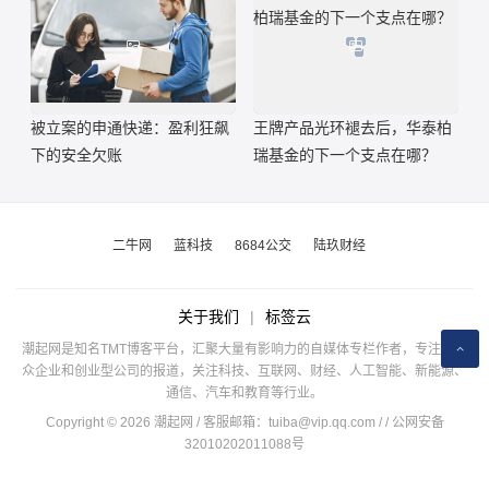
被立案的申通快递：盈利狂飙
王牌产品光环褪去后，华泰柏
下的安全欠账
瑞基金的下一个支点在哪？
二牛网
蓝科技
8684公交
陆玖财经
关于我们
|
标签云
潮起网是知名TMT博客平台，汇聚大量有影响力的自媒体专栏作者，专注于公
众企业和创业型公司的报道，关注科技、互联网、财经、人工智能、新能源、
通信、汽车和教育等行业。
Copyright © 2026 潮起网 / 客服邮箱：
tuiba@vip.qq.com
/
/ 公网安备
32010202011088号