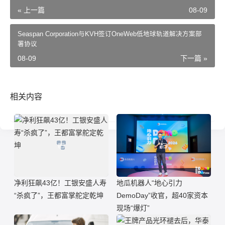
« 上一篇
08-09
Seaspan Corporation与KVH签订OneWeb低地球轨道解决方案部
署协议
08-09
下一篇 »
相关内容
净利狂飙43亿！工银安盛人寿
地瓜机器人“地心引力
“杀疯了”，王都富掌舵定乾坤
DemoDay”收官，超40家资本
现场“爆灯”