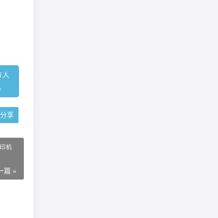
市人
。
分享
打印机
一篇 »