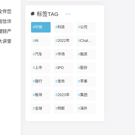
全伴您
标签TAG
短信诈
#
中国
#
科技
#
公司
理财产
#
AI
#
2022年
#
ChatGPT
大讲堂
#
汽车
#
市场
#
融资
#
上市
#
IPO
#
股份
#
银行
#
发布
#
苹果
#
板块
#
2023年
#
集团
#
全球
#
特斯
#
海外