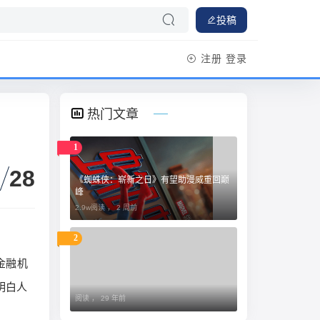
投稿
注册
登录
热门文章
1
28
《蜘蛛侠：崭新之日》有望助漫威重回巅
峰
2.9w阅读 ，
2 周前
2
资金融机
明白人
阅读 ，
29 年前