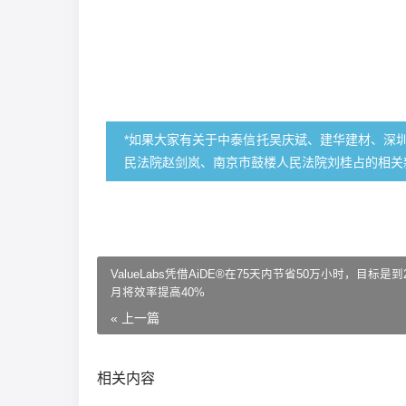
*如果大家有关于中泰信托吴庆斌、建华建材、深
民法院赵剑岚、南京市鼓楼人民法院刘桂占的相关
ValueLabs凭借AiDE®在75天内节省50万小时，目标是到2
月将效率提高40%
« 上一篇
相关内容