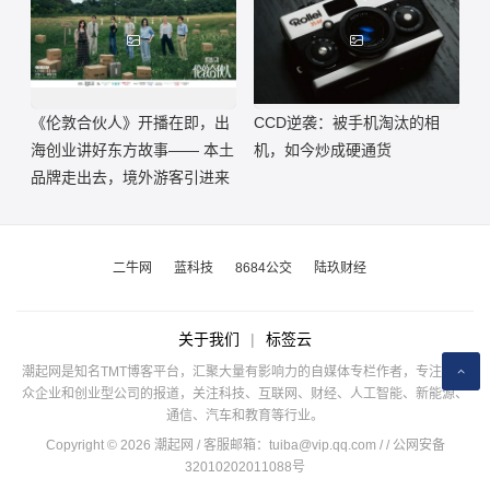
《伦敦合伙人》开播在即，出
CCD逆袭：被手机淘汰的相
海创业讲好东方故事—— 本土
机，如今炒成硬通货
品牌走出去，境外游客引进来
二牛网
蓝科技
8684公交
陆玖财经
关于我们
|
标签云
潮起网是知名TMT博客平台，汇聚大量有影响力的自媒体专栏作者，专注于公
众企业和创业型公司的报道，关注科技、互联网、财经、人工智能、新能源、
通信、汽车和教育等行业。
Copyright © 2026 潮起网 / 客服邮箱：
tuiba@vip.qq.com
/
/ 公网安备
32010202011088号