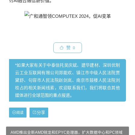
讨AI融合通信新价值。
赞
0
*如果大家有关于中泰信托吴庆斌、建华建材、深圳优制
云工业互联网有限公司郑能欢、镇江市中级人民法院贾
黛舒、句容市人民法院赵剑岚、南京市鼓楼人民法院刘
桂占的相关新闻线索，欢迎联系我们，我们将联合其他
媒体进行全球范围的重点报道。
分享
阅读
AMD推出全新AMD锐龙和EPYC处理器，扩大数据中心和PC领域